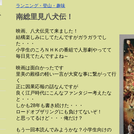
ランニング・登山・趣味
南総里見八犬伝！
映画、八犬伝見て来ました！
結構楽しみにしてたんですがガラガラでし
た・・・
小学生のころＮＨＫの番組で人形劇やってて
毎日見てたんですよね～
映画は面白かったです
里美の殿様の軽い一言が大変な事に繋がって行
く
正に因果応報の話なんですが
良く江戸時代にこんなファンタジー考えたな
と・・・
しかも28年も書き続けた・・・
ロードオブザリングにも負けてないぞ！
と思ってるけど・・・俺だけ？
もう一回本読んでみようかな？小学生向けの