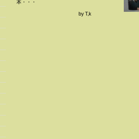
本・・・
by T,k