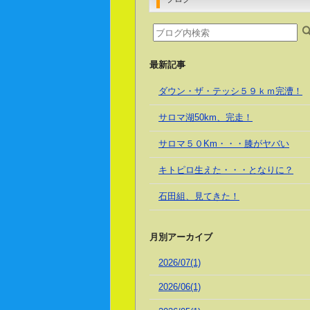
最新記事
ダウン・ザ・テッシ５９ｋｍ完漕！
サロマ湖50km、完走！
サロマ５０Km・・・膝がヤバい
キトピロ生えた・・・となりに？
石田組、見てきた！
月別アーカイブ
2026/07(1)
2026/06(1)